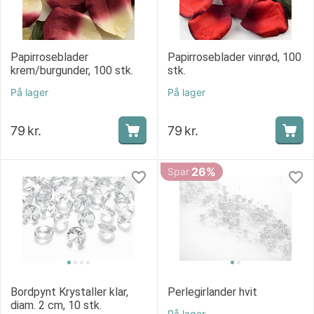
Papirroseblader
Papirroseblader vinrød, 100
krem/burgunder, 100 stk.
stk.
På lager
På lager
79
kr.
79
kr.
26%
Spar
Bordpynt Krystaller klar,
Perlegirlander hvit
diam. 2 cm, 10 stk.
På lager