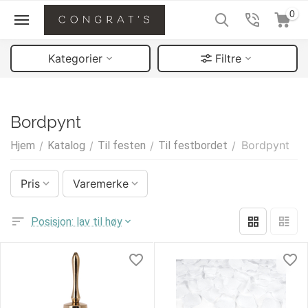
0
Kategorier
Filtre
Bordpynt
Bordpynt
Hjem
/
Katalog
/
Til festen
/
Til festbordet
/
Pris
Varemerke
Posisjon: lav til høy