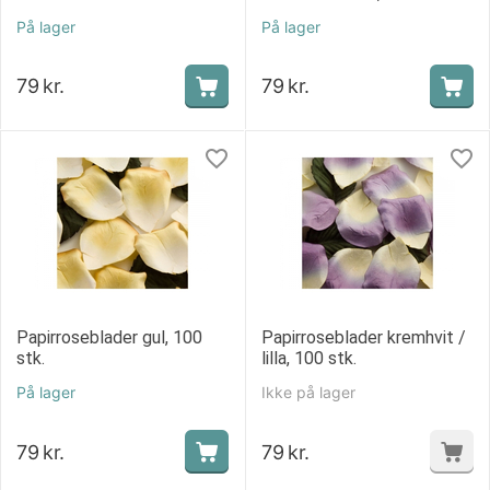
På lager
På lager
79
kr.
79
kr.
Papirroseblader gul, 100
Papirroseblader kremhvit /
stk.
lilla, 100 stk.
På lager
Ikke på lager
79
kr.
79
kr.