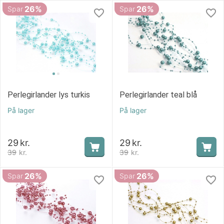
26%
26%
Spar
Spar
Perlegirlander lys turkis
Perlegirlander teal blå
På lager
På lager
29
kr.
29
kr.
39
kr.
39
kr.
26%
26%
Spar
Spar