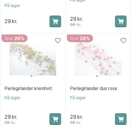
På lager
29
kr.
29
kr.
39
kr.
26%
26%
Spar
Spar
Perlegirlander kremhvit
Perlegirlander dus rosa
På lager
På lager
29
kr.
29
kr.
39
kr.
39
kr.