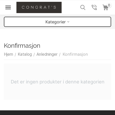
0
Kategorier
Konfirmasjon
Konfirmasjon
Hjem
/
Katalog
/
Anledninger
/
Det er ingen produkter i denne kategorien