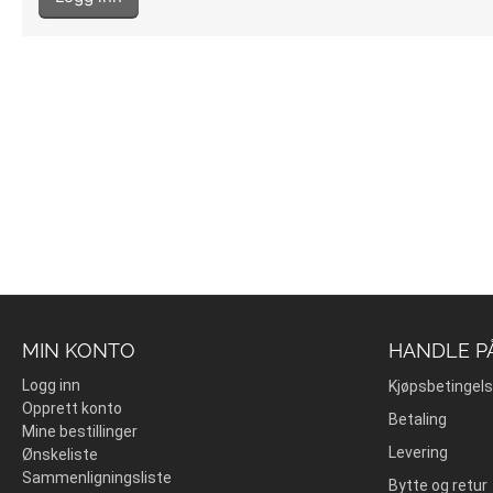
MIN KONTO
HANDLE P
Logg inn
Kjøpsbetingels
Opprett konto
Betaling
Mine bestillinger
Levering
Ønskeliste
Sammenligningsliste
Bytte og retur