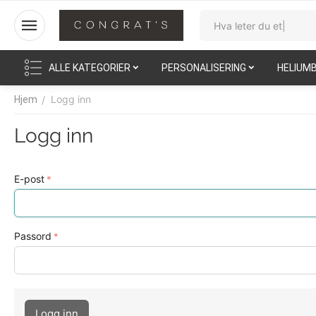
ALLE KATEGORIER
PERSONALISERING
HELIUM
Logg inn
/
Hjem
Logg inn
E-post
Passord
Logg inn