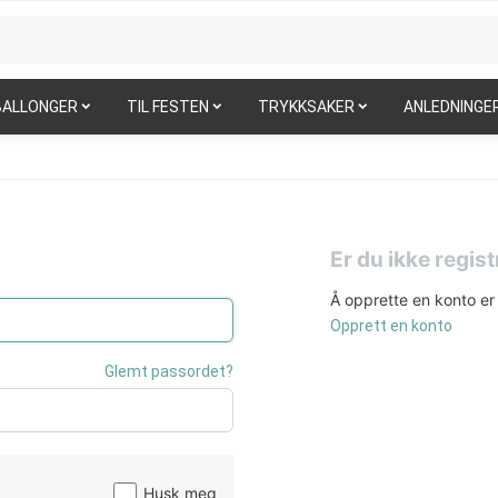
BALLONGER
TIL FESTEN
TRYKKSAKER
ANLEDNINGE
Er du ikke regist
Å opprette en konto er 
Opprett en konto
Glemt passordet?
Husk meg