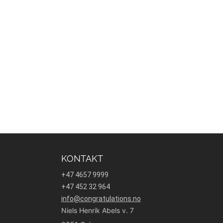
KONTAKT
+47 4657 9999
+47 452 32 964
info@congratulations.no
Niels Henrik Abels v. 7