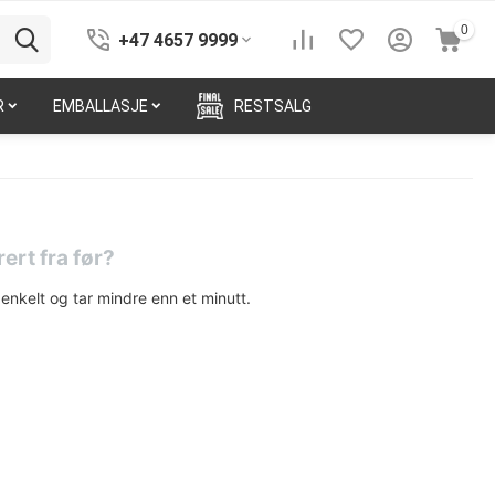
0
+47 4657 9999
R
EMBALLASJE
RESTSALG
rert fra før?
enkelt og tar mindre enn et minutt.