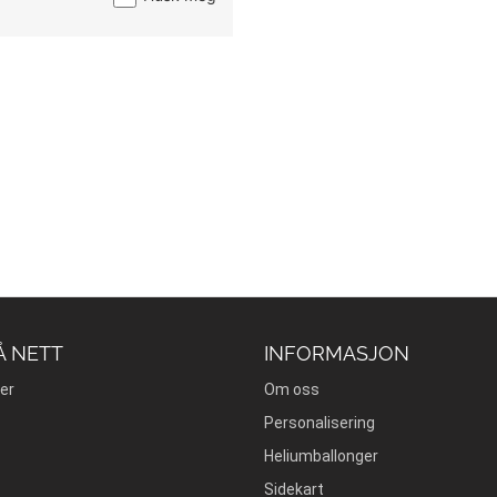
Å NETT
INFORMASJON
er
Om oss
Personalisering
Heliumballonger
Sidekart