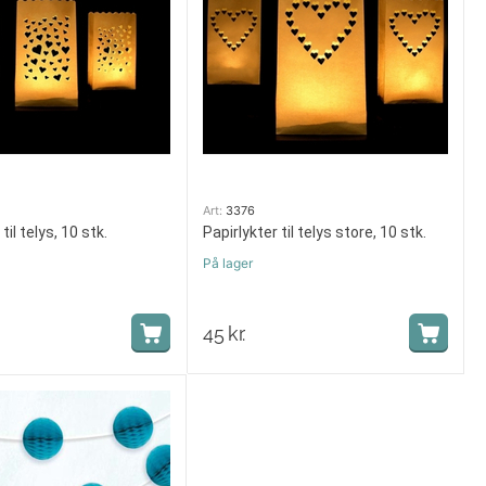
Art:
3376
til telys, 10 stk.
Papirlykter til telys store, 10 stk.
På lager
45
kr.