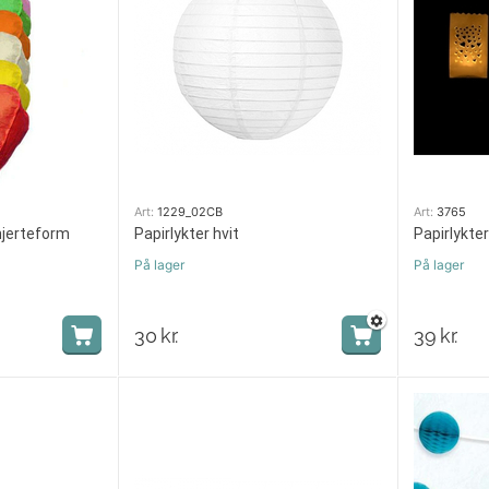
Art:
1229_02CB
Art:
3765
 hjerteform
Papirlykter hvit
Papirlykter 
På lager
På lager
30
kr.
39
kr.