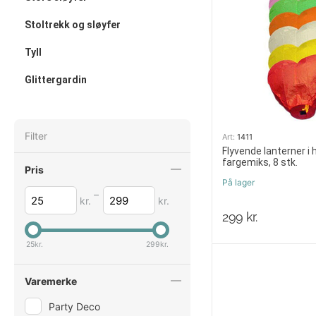
Stoltrekk og sløyfer
Tyll
Glittergardin
Filter
Art:
1411
Flyvende lanterner i
fargemiks, 8 stk.
Pris
På lager
–
kr.
kr.
299
kr.
25
kr.
299
kr.
Varemerke
Party Deco