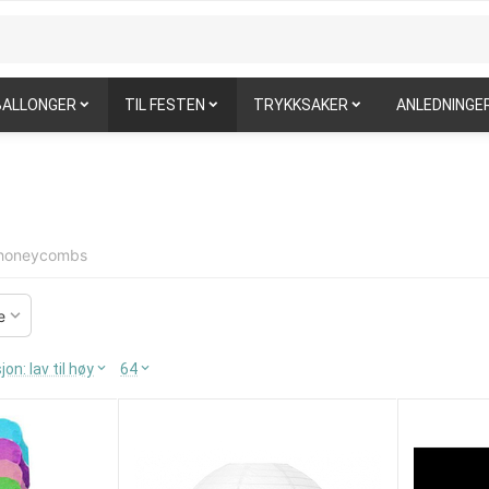
BALLONGER
TIL FESTEN
TRYKKSAKER
ANLEDNINGE
g honeycombs
e
jon: lav til høy
64