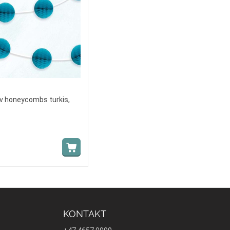
av honeycombs turkis,
KONTAKT