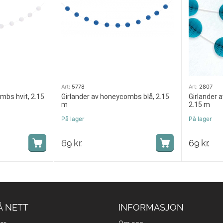
Art:
5778
Art:
2807
mbs hvit, 2.15
Girlander av honeycombs blå, 2.15
Girlander 
m
2.15 m
På lager
På lager
69
kr.
69
kr.
Å NETT
INFORMASJON