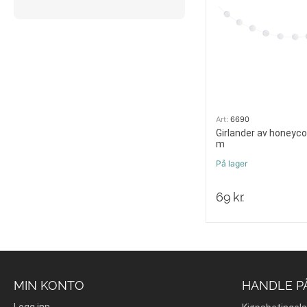
Art:
6690
Girlander av honeyco
m
På lager
69
kr.
MIN KONTO
HANDLE P