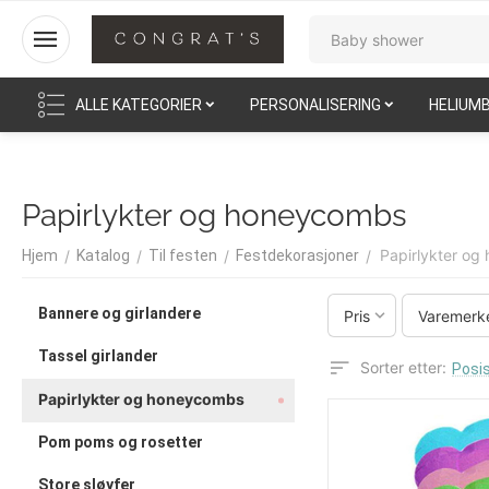
ALLE KATEGORIER
PERSONALISERING
HELIUM
Papirlykter og honeycombs
Papirlykter o
/
/
/
/
Hjem
Katalog
Til festen
Festdekorasjoner
Bannere og girlandere
Pris
Varemerk
Tassel girlander
Sorter etter:
Posis
Papirlykter og honeycombs
Pom poms og rosetter
Store sløyfer