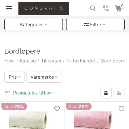
0
Kategorier
Filtre
Bordløpere
Bordløpere
Hjem
/
Katalog
/
Til festen
/
Til festbordet
/
Pris
Varemerke
Posisjon: lav til høy
23%
20%
Spar
Spar