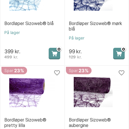
Bordløper Sizoweb® blå
Bordløper Sizoweb® mørk
blå
På lager
På lager
399
kr.
99
kr.
499
kr.
129
kr.
23%
23%
Spar
Spar
Bordløper Sizoweb®
Bordløper Sizoweb®
pretty lilla
aubergine