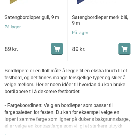
Satengbordløper gull, 9 m
Satengbordløper mørk blå,
9 m
På lager
På lager
89
kr.
89
kr.
Bordløpere er en flott måte å legge til en ekstra touch til et
festbord, og det finnes mange forskjellige typer og stiler å
velge mellom. Her er noen idéer til hvordan du kan bruke
bordløpere til å dekorere festbordet:
- Fargekoordinert: Velg en bordløper som passer til
fargepaletten for festen. Du kan for eksempel velge en
løper i samme farge som ligner på dukens bakgrunnsfarge,
eller velge en kontrastfarge som vil gi et sterkere uttrykk.