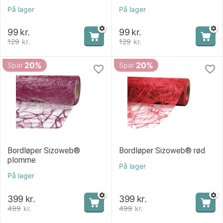
På lager
På lager
99
kr.
99
kr.
129
kr.
129
kr.
20%
20%
Spar
Spar
Bordløper Sizoweb®
Bordløper Sizoweb® rød
plomme
På lager
På lager
399
kr.
399
kr.
499
kr.
499
kr.