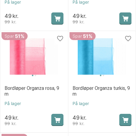
På lager
På lager
49
kr.
49
kr.
99
kr.
99
kr.
51%
51%
Spar
Spar
Bordløper Organza rosa, 9
Bordløper Organza turkis, 9
m
m
På lager
På lager
49
kr.
49
kr.
99
kr.
99
kr.