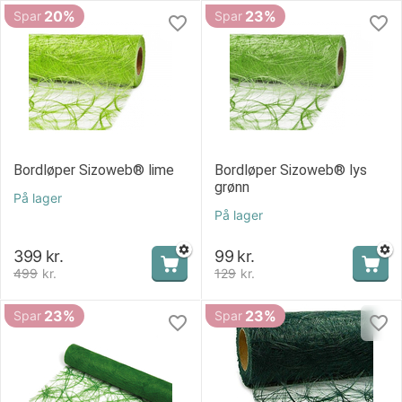
20%
23%
Spar
Spar
Bordløper Sizoweb® lime
Bordløper Sizoweb® lys
grønn
På lager
På lager
399
kr.
99
kr.
499
kr.
129
kr.
23%
23%
Spar
Spar