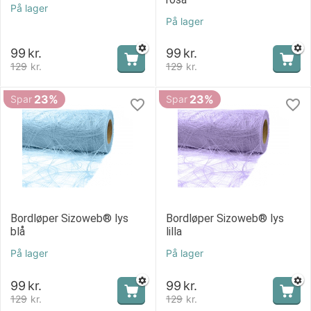
På lager
På lager
99
kr.
99
kr.
129
kr.
129
kr.
23%
23%
Spar
Spar
Bordløper Sizoweb® lys
Bordløper Sizoweb® lys
blå
lilla
På lager
På lager
99
kr.
99
kr.
129
kr.
129
kr.