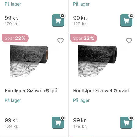
På lager
På lager
99
kr.
99
kr.
129
kr.
129
kr.
23%
23%
Spar
Spar
Bordløper Sizoweb® grå
Bordløper Sizoweb® svart
På lager
På lager
99
kr.
99
kr.
129
kr.
129
kr.