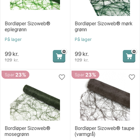
Bordløper Sizoweb®
Bordløper Sizoweb® mørk
eplegrønn
grønn
På lager
På lager
99
kr.
99
kr.
129
kr.
129
kr.
23%
23%
Spar
Spar
Bordløper Sizoweb®
Bordløper Sizoweb® taupe
mosegrønn
(varmgrå)