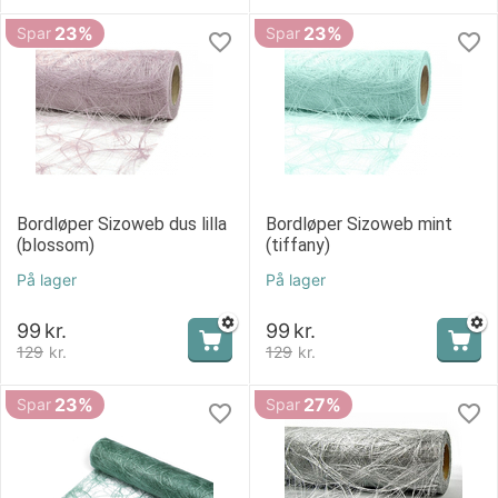
23%
23%
Spar
Spar
Bordløper Sizoweb dus lilla
Bordløper Sizoweb mint
(blossom)
(tiffany)
På lager
På lager
99
kr.
99
kr.
129
kr.
129
kr.
23%
27%
Spar
Spar