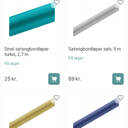
Smal satengbordløper
Satengbordløper sølv, 9 m
turkis, 2,7 m
På lager
På lager
25
kr.
89
kr.