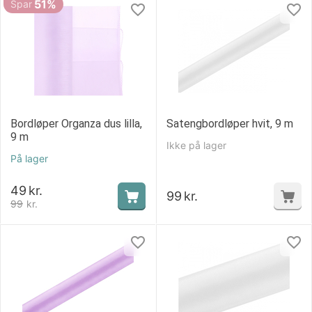
51%
Spar
Bordløper Organza dus lilla,
Satengbordløper hvit, 9 m
9 m
Ikke på lager
På lager
49
kr.
99
kr.
99
kr.