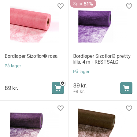
51%
Spar
Bordløper Sizoflor® rosa
Bordløper Sizoflor® pretty
lilla, 4 m - RESTSALG
På lager
På lager
39
kr.
89
kr.
79
kr.