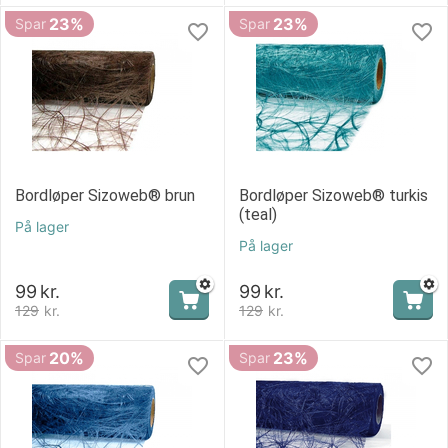
23%
23%
Spar
Spar
Bordløper Sizoweb® brun
Bordløper Sizoweb® turkis
(teal)
På lager
På lager
99
kr.
99
kr.
129
kr.
129
kr.
20%
23%
Spar
Spar