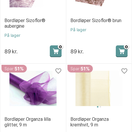
Bordløper Sizoflor®
Bordløper Sizoflor® brun
aubergine
På lager
På lager
89
kr.
89
kr.
51%
51%
Spar
Spar
Bordløper Organza lilla
Bordløper Organza
glitter, 9 m
kremhvit, 9 m