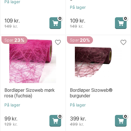
På lager
På lager
109
kr.
109
kr.
149
kr.
149
kr.
23%
20%
Spar
Spar
Bordløper Sizoweb mørk
Bordløper Sizoweb®
rosa (fuchsia)
burgunder
På lager
På lager
99
kr.
399
kr.
129
kr.
499
kr.