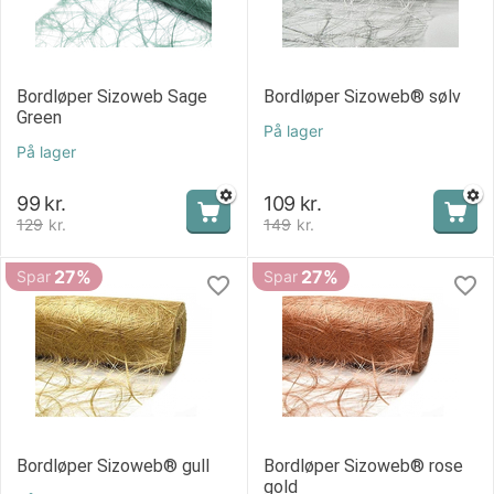
Bordløper Sizoweb Sage
Bordløper Sizoweb® sølv
Green
På lager
På lager
99
kr.
109
kr.
129
kr.
149
kr.
27%
27%
Spar
Spar
Bordløper Sizoweb® gull
Bordløper Sizoweb® rose
gold