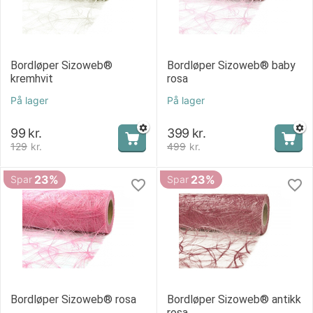
Bordløper Sizoweb®
Bordløper Sizoweb® baby
kremhvit
rosa
På lager
På lager
99
kr.
399
kr.
129
kr.
499
kr.
23%
23%
Spar
Spar
Bordløper Sizoweb® rosa
Bordløper Sizoweb® antikk
rosa