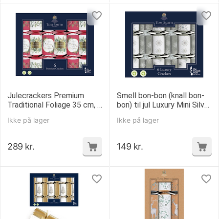
Julecrackers Premium
Smell bon-bon (knall bon-
Traditional Foliage 35 cm, 6
bon) til jul Luxury Mini Silver
stk.
20 cm, 6 stk.
Ikke på lager
Ikke på lager
289
kr.
149
kr.