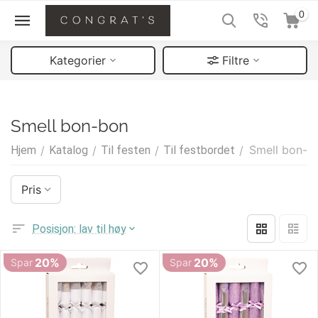
0
Kategorier
Filtre
Smell bon-bon
Smell bon-b
Hjem
/
Katalog
/
Til festen
/
Til festbordet
/
Pris
Posisjon: lav til høy
20%
20%
Spar
Spar