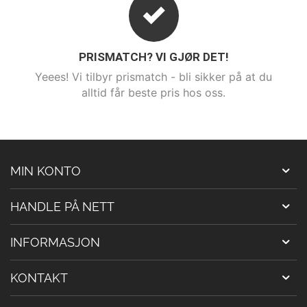
PRISMATCH? VI GJØR DET!
Yeees! Vi tilbyr prismatch - bli sikker på at du
alltid får beste pris hos oss.
MIN KONTO
HANDLE PÅ NETT
INFORMASJON
KONTAKT