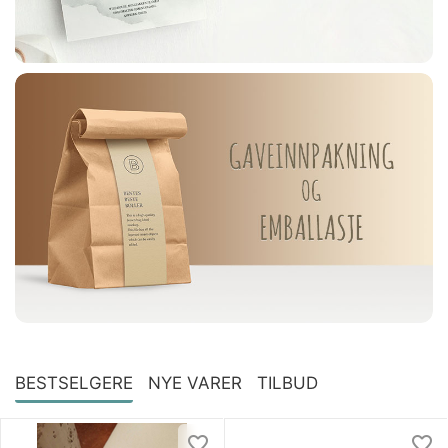
BESTSELGERE
NYE VARER
TILBUD