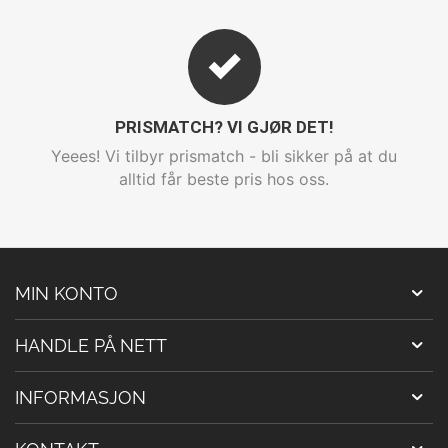
PRISMATCH? VI GJØR DET!
Yeees! Vi tilbyr prismatch - bli sikker på at du
alltid får beste pris hos oss.
MIN KONTO
HANDLE PÅ NETT
INFORMASJON