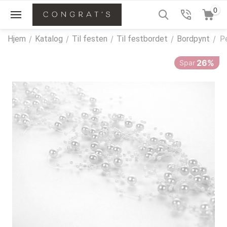
0
P
Hjem
/
Katalog
/
Til festen
/
Til festbordet
/
Bordpynt
/
26%
Spar