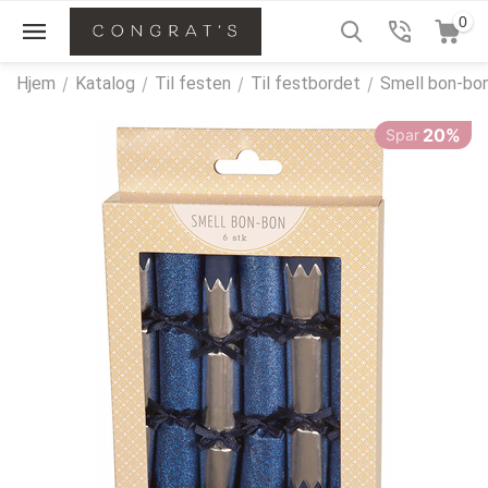
0
Hjem
/
Katalog
/
Til festen
/
Til festbordet
/
Smell bon-bo
20%
Spar