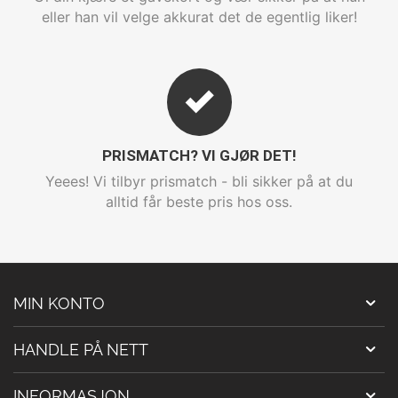
eller han vil velge akkurat det de egentlig liker!
PRISMATCH? VI GJØR DET!
Yeees! Vi tilbyr prismatch - bli sikker på at du
alltid får beste pris hos oss.
MIN KONTO
HANDLE PÅ NETT
INFORMASJON