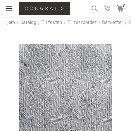
0
Hjem
/
Katalog
/
Til festen
/
Til festbordet
/
Servietter
/