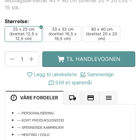
Middagsservietter 40 x 40 cm (brettet 20 x 20 cm) -
15 stk.
Størrelse:
25 x 25 cm
33 x 33 cm
40 x 40 cm
(brettet 12,5 x
(brettet 16,5 x
(brettet 20 x 20
12,5 cm)
16,5 cm)
cm)
+
−
TIL HANDLEVOGNEN
Legg til i ønskeliste
Sammenlign
Still et spørsmål
VÅRE FORDELER
— PERSONALISERING
— KORT PRODUKSJONSTID
— SPENNENDE KAMPANJER
— HENTING I OSLO