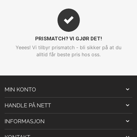
PRISMATCH? VI GJØR DET!
Yeees! Vi tilbyr prismatch - bli sikker på at du
alltid får beste pris hos oss.
MIN KONTO
HANDLE PÅ NETT
INFORMASJON