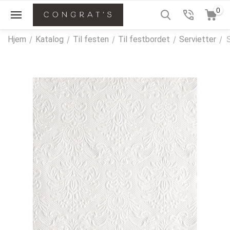
0
Hjem
/
Katalog
/
Til festen
/
Til festbordet
/
Servietter
/