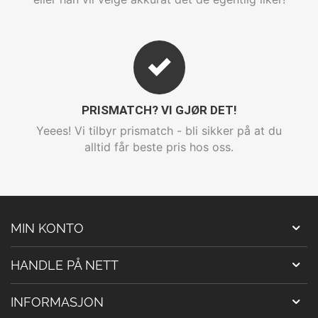
PRISMATCH? VI GJØR DET!
Yeees! Vi tilbyr prismatch - bli sikker på at du
alltid får beste pris hos oss.
MIN KONTO
HANDLE PÅ NETT
INFORMASJON