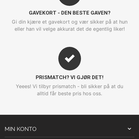
GAVEKORT - DEN BESTE GAVEN?
Gi din kjære et gavekort og vær sikker på at hun
eller han vil velge akkurat det de egentlig liker!
PRISMATCH? VI GJØR DET!
Yeees! Vi tilbyr prismatch - bli sikker på at du
alltid får beste pris hos oss.
MIN KONTO