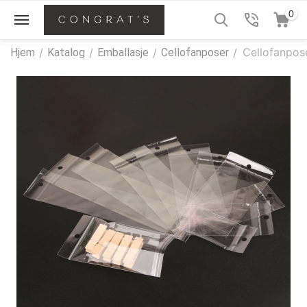
0
Cellofanpos
Hjem
/
Katalog
/
Emballasje
/
Cellofanposer
/