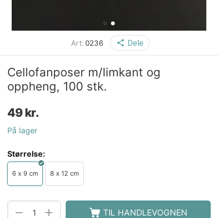
Art:
0236
Dele
Cellofanposer m/limkant og
oppheng, 100 stk.
49
kr.
På lager
Størrelse:
6 x 9 cm
8 x 12 cm
+
−
TIL HANDLEVOGNEN