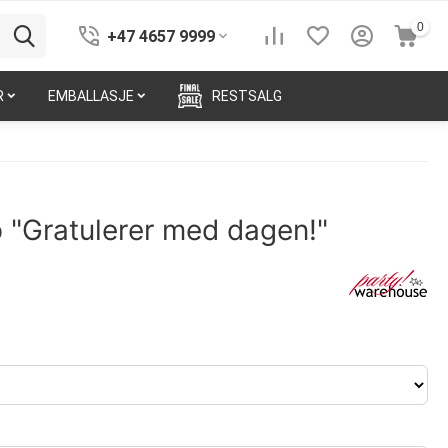
0
+47 4657 9999
R
EMBALLASJE
RESTSALG
 "Gratulerer med dagen!"