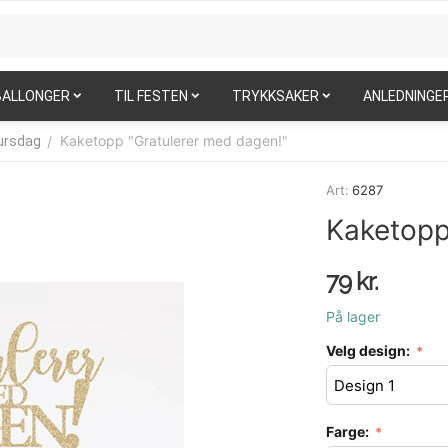
BALLONGER
TIL FESTEN
TRYKKSAKER
ANLEDNINGE
Kaketopp "Gratulerer med dagen!"
/
bursdag
Art:
6287
Kaketopp
79
kr.
På lager
Velg design:
Farge: