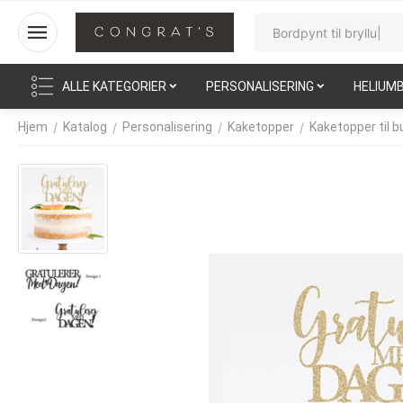
ALLE KATEGORIER
PERSONALISERING
HELIUM
/
/
/
/
Hjem
Katalog
Personalisering
Kaketopper
Kaketopper til 