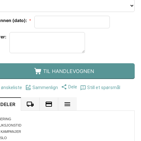
innen (dato):
er:
TIL HANDLEVOGNEN
Dele
i ønskeliste
Sammenlign
Still et spørsmål
RDELER
SERING
UKSJONSTID
 KAMPANJER
OSLO