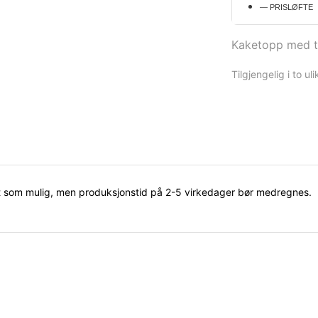
— PRISLØFTE
Kaketopp med te
Tilgjengelig i to ul
å fort som mulig, men produksjonstid på 2-5 virkedager bør medregnes.