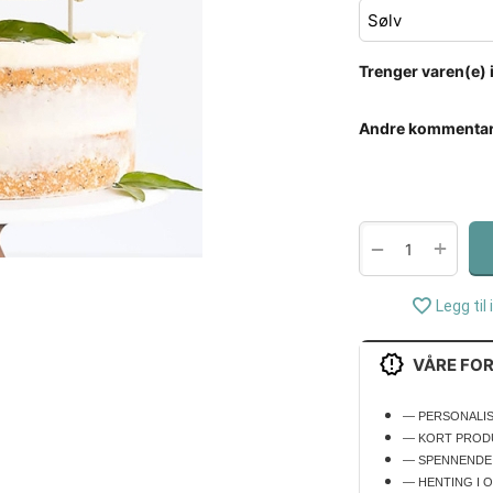
Trenger varen(e) 
Andre kommentar
+
−
Legg til 
VÅRE FO
— PERSONALI
— KORT PROD
— SPENNENDE
— HENTING I 