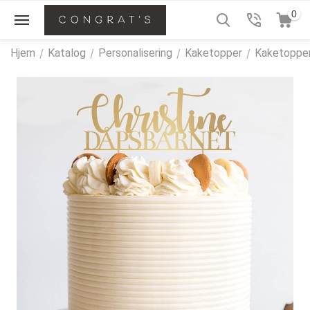
0
Hjem
/
Katalog
/
Personalisering
/
Kaketopper
/
Kaketopper