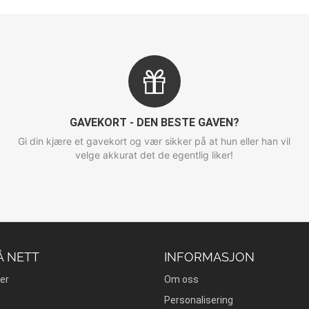
GAVEKORT - DEN BESTE GAVEN?
Gi din kjære et gavekort og vær sikker på at hun eller han vil
velge akkurat det de egentlig liker!
Å NETT
INFORMASJON
er
Om oss
Personalisering