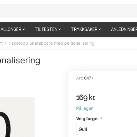
BALLONGER
TIL FESTEN
TRYKKSAKER
ANLEDNINGE
Kaketopp Skateboard med personalisering
/
rt
nalisering
Art:
6471
169
kr.
På lager
Velg farge: