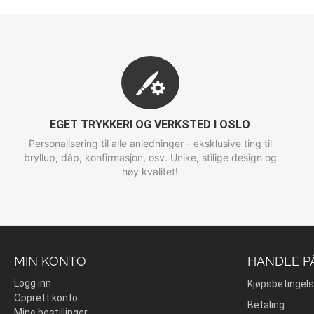
EGET TRYKKERI OG VERKSTED I OSLO
Personalisering til alle anledninger - eksklusive ting til
bryllup, dåp, konfirmasjon, osv. Unike, stilige design og
høy kvalitet!
MIN KONTO
HANDLE P
Logg inn
Kjøpsbetingels
Opprett konto
Betaling
Mine bestillinger