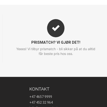
PRISMATCH? VI GJØR DET!
Yeees! Vi tilbyr prismatch - bli sikker på at du alltid
får beste pris hos oss.
KONTAKT
+47 4657 9999
+47 452 32 964