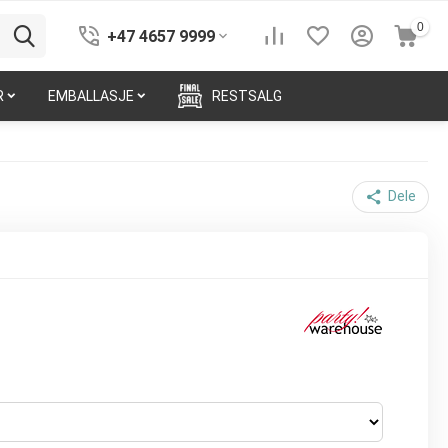
0
+47 4657 9999
R
EMBALLASJE
RESTSALG
Dele