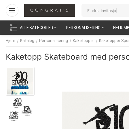
ALLE KATEGORIER
PERSONALISERING
HELIUM
/
/
/
/
Hjem
Katalog
Personalisering
Kaketopper
Kaketopper Spo
Kaketopp Skateboard med perso