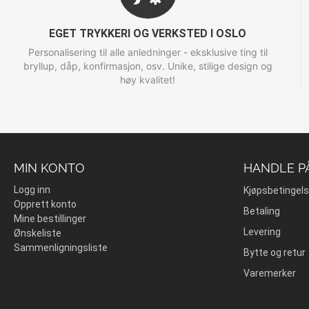
EGET TRYKKERI OG VERKSTED I OSLO
Personalisering til alle anledninger - eksklusive ting til
bryllup, dåp, konfirmasjon, osv. Unike, stilige design og
høy kvalitet!
MIN KONTO
HANDLE P
Logg inn
Kjøpsbetingels
Opprett konto
Betaling
Mine bestillinger
Levering
Ønskeliste
Sammenligningsliste
Bytte og retur
Varemerker