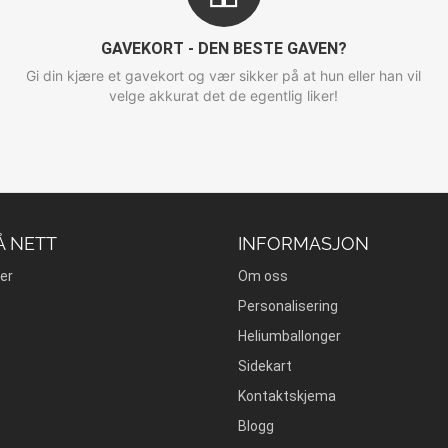
GAVEKORT - DEN BESTE GAVEN?
Gi din kjære et gavekort og vær sikker på at hun eller han vil
velge akkurat det de egentlig liker!
Å NETT
INFORMASJON
er
Om oss
Personalisering
Heliumballonger
Sidekart
Kontaktskjema
Blogg