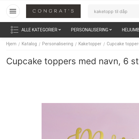
ALLE KATEGORIER
PERSONALISERING
HELIUM
/
/
/
/
Hjem
Katalog
Personalisering
Kaketopper
Cupcake topper
Cupcake toppers med navn, 6 st