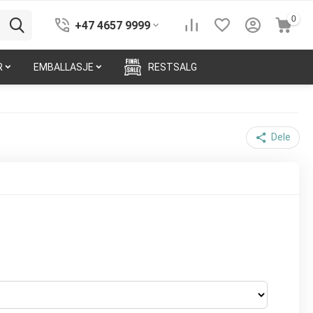
0
+47 4657 9999
R
EMBALLASJE
RESTSALG
Dele