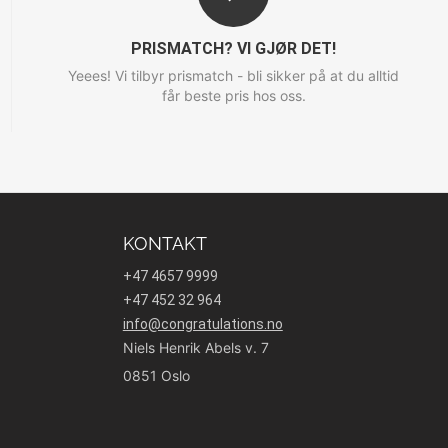
PRISMATCH? VI GJØR DET!
Yeees! Vi tilbyr prismatch - bli sikker på at du alltid
får beste pris hos oss.
KONTAKT
+47 4657 9999
+47 452 32 964
info@congratulations.no
Niels Henrik Abels v. 7
0851 Oslo