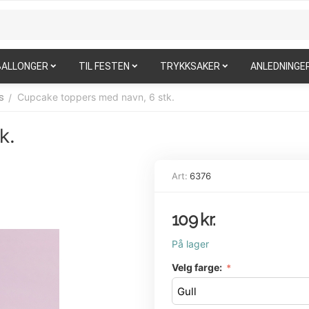
BALLONGER
TIL FESTEN
TRYKKSAKER
ANLEDNINGE
Cupcake toppers med navn, 6 stk.
/
s
k.
Art:
6376
109
kr.
På lager
Velg farge: