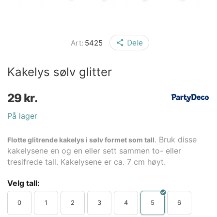
Art:
5425
Dele
Kakelys sølv glitter
29
kr.
På lager
. Bruk disse
Flotte glitrende kakelys i sølv formet som tall
kakelysene en og en eller sett sammen to- eller
tresifrede tall. Kakelysene er ca. 7 cm høyt.
Velg tall:
0
1
2
3
4
5
6