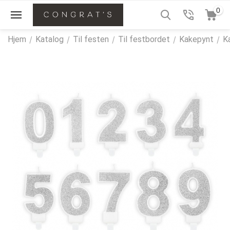
0
Hjem
/
Katalog
/
Til festen
/
Til festbordet
/
Kakepynt
/
K