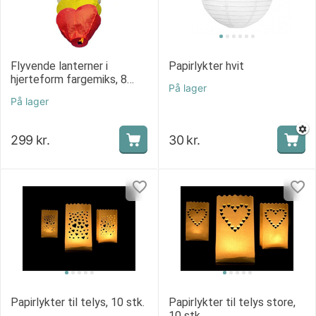
Flyvende lanterner i
Papirlykter hvit
hjerteform fargemiks, 8
På lager
stk.
På lager
299
kr.
30
kr.
Papirlykter til telys, 10 stk.
Papirlykter til telys store,
10 stk.