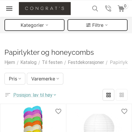
0
Kategorier
Filtre
Papirlykter og honeycombs
Papirlyk
Hjem
/
Katalog
/
Til festen
/
Festdekorasjoner
/
Pris
Varemerke
Posisjon: lav til høy