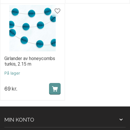
Girlander av honeycombs
turkis, 2.15 m
På lager
69
kr.
MIN KONTO