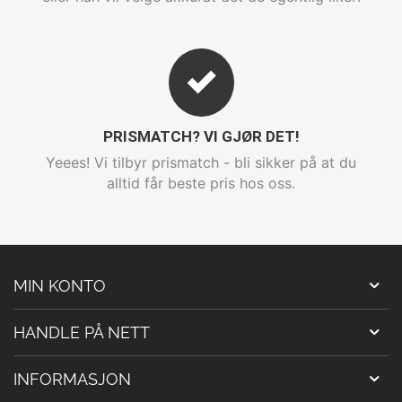
PRISMATCH? VI GJØR DET!
Yeees! Vi tilbyr prismatch - bli sikker på at du
alltid får beste pris hos oss.
MIN KONTO
HANDLE PÅ NETT
INFORMASJON