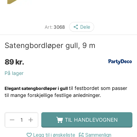
Art:
3068
Dele
Satengbordløper gull, 9 m
89
kr.
På lager
til festbordet som passer
Elegant satengbordløper i gull
til mange forskjellige festlige anledninger.
+
−
TIL HANDLEVOGNEN
Legg til i ønskeliste
Sammenlign