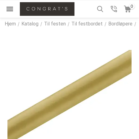
0
Hjem
/
Katalog
/
Til festen
/
Til festbordet
/
Bordløpere
/