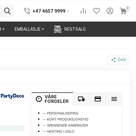
0
+47 4657 9999
R
EMBALLASJE
RESTSALG
Dele
VÅRE
FORDELER
— PERSONALISERING
— KORT PRODUKSJONSTID
— SPENNENDE KAMPANJER
— HENTING I OSLO