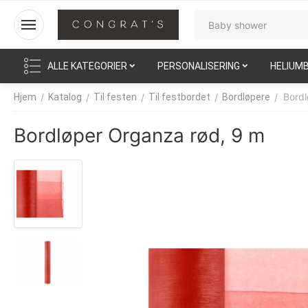
ALLE KATEGORIER
PERSONALISERING
HELIUM
Bordl
/
/
/
/
/
Hjem
Katalog
Til festen
Til festbordet
Bordløpere
Bordløper Organza rød, 9 m