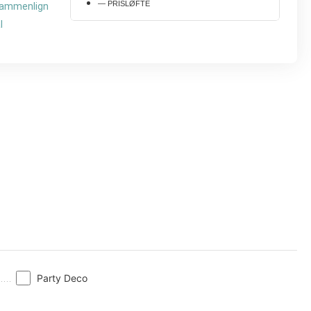
— PRISLØFTE
ammenlign
l
Party Deco