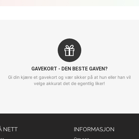
GAVEKORT - DEN BESTE GAVEN?
Gi din kjære et gavekort og vær sikker på at hun eller han vil
velge akkurat det de egentlig liker!
Å NETT
INFORMASJON