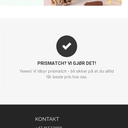
PRISMATCH? VI GJØR DET!
Yeees! Vi tilbyr prismatch - bli sikker på at du alltid
får beste pris hos oss.
KONTAKT