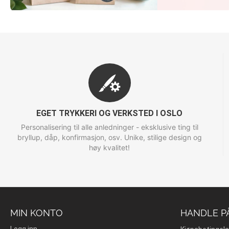
EGET TRYKKERI OG VERKSTED I OSLO
Personalisering til alle anledninger - eksklusive ting til
bryllup, dåp, konfirmasjon, osv. Unike, stilige design og
høy kvalitet!
MIN KONTO
HANDLE P