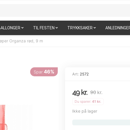
BALLONGER
TIL FESTEN
TRYKKSAKER
ANLEDNINGE
øper Organza rød, 9 m
46%
Spar
Art:
2572
49
kr.
90
kr.
Du sparer:
41
kr.
Ikke på lager