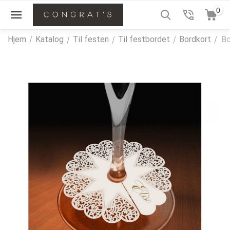
0
Bo
Hjem
/
Katalog
/
Til festen
/
Til festbordet
/
Bordkort
/