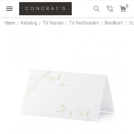
0
Bo
Hjem
/
Katalog
/
Til festen
/
Til festbordet
/
Bordkort
/