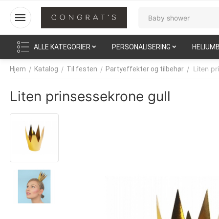
ALLE KATEGORIER
PERSONALISERING
HELIUM
Liten pr
/
/
/
/
Hjem
Katalog
Til festen
Partyeffekter og tilbehør
Liten prinsessekrone gull