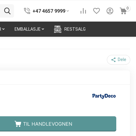
0
+47 4657 9999
R
EMBALLASJE
RESTSALG
Dele
TIL HANDLEVOGNEN