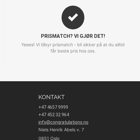
PRISMATCH? VI GJØR DET!
Yeees! Vi tilbyr prismatch - bli sikker på at du alltid
får beste pris hos oss.
KONTAKT
+47 4657 9999
+47 452 32 964
info@congratulations.no
Niels Henrik Abels v. 7
0851 Oslo