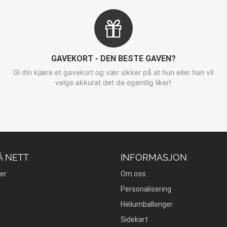
GAVEKORT - DEN BESTE GAVEN?
Gi din kjære et gavekort og vær sikker på at hun eller han vil
velge akkurat det de egentlig liker!
Å NETT
INFORMASJON
er
Om oss
Personalisering
Heliumballonger
Sidekart