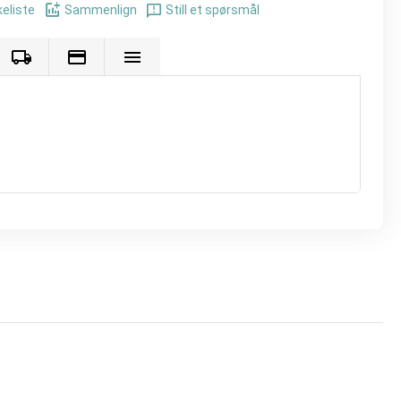
keliste
Sammenlign
Still et spørsmål