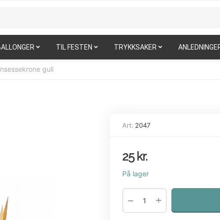
BALLONGER
TIL FESTEN
TRYKKSAKER
ANLEDNINGE
insessekrone gull
Art:
2047
25
kr.
På lager
+
−