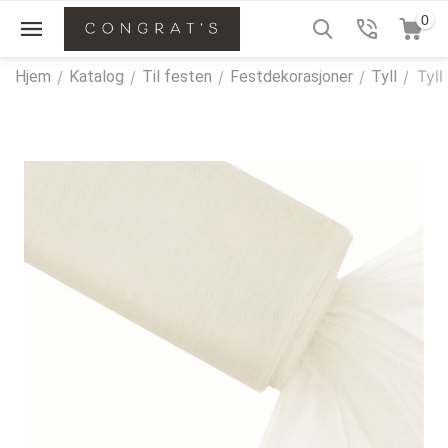
0
Tyll
Hjem
/
Katalog
/
Til festen
/
Festdekorasjoner
/
Tyll
/