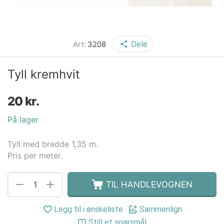
Art:
3208
Dele
Tyll kremhvit
20
kr.
På lager
Tyll med bredde 1,35 m.
Pris per meter.
+
−
TIL HANDLEVOGNEN
Legg til i ønskeliste
Sammenlign
Still et spørsmål