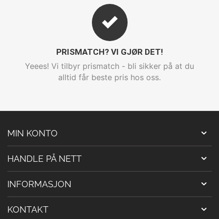
PRISMATCH? VI GJØR DET!
Yeees! Vi tilbyr prismatch - bli sikker på at du
alltid får beste pris hos oss.
MIN KONTO
HANDLE PÅ NETT
INFORMASJON
KONTAKT