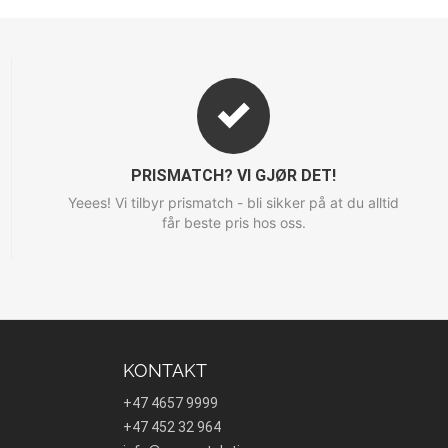
PRISMATCH? VI GJØR DET!
Yeees! Vi tilbyr prismatch - bli sikker på at du alltid
får beste pris hos oss.
KONTAKT
+47 4657 9999
+47 452 32 964