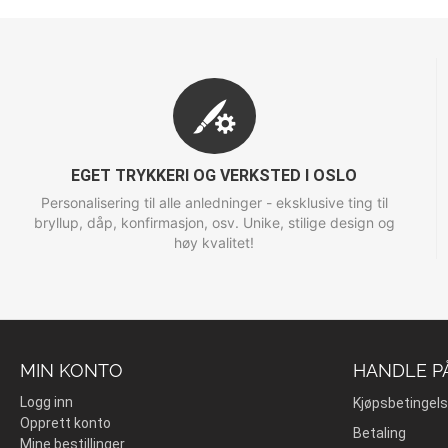
EGET TRYKKERI OG VERKSTED I OSLO
Personalisering til alle anledninger - eksklusive ting til
bryllup, dåp, konfirmasjon, osv. Unike, stilige design og
høy kvalitet!
MIN KONTO
HANDLE P
Logg inn
Kjøpsbetingels
Opprett konto
Betaling
Mine bestillinger