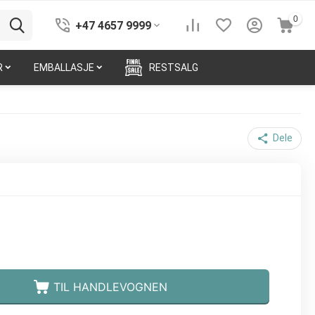
0
+47 4657 9999
R
EMBALLASJE
RESTSALG
Dele
TIL HANDLEVOGNEN