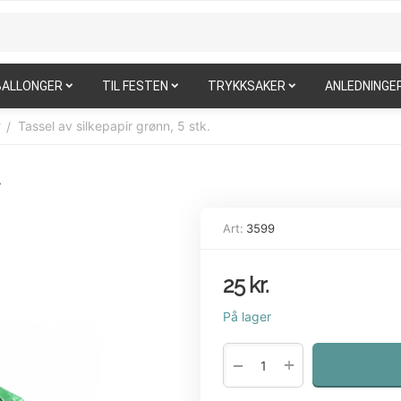
BALLONGER
TIL FESTEN
TRYKKSAKER
ANLEDNINGE
Tassel av silkepapir grønn, 5 stk.
/
r
.
Art:
3599
25
kr.
På lager
+
−