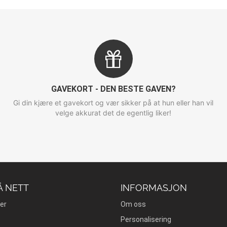
GAVEKORT - DEN BESTE GAVEN?
Gi din kjære et gavekort og vær sikker på at hun eller han vil
velge akkurat det de egentlig liker!
Å NETT
INFORMASJON
er
Om oss
Personalisering