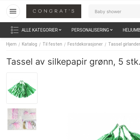
ALLE KATEGORIER
PERSONALISERING
HELIUM
/
/
/
/
Hjem
Katalog
Til festen
Festdekorasjoner
Tassel girlande
Tassel av silkepapir grønn, 5 stk