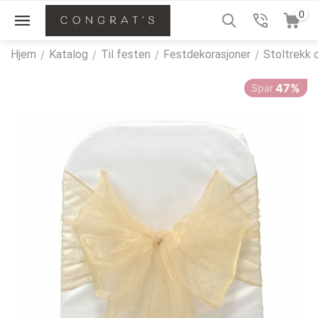
0
Hjem
/
Katalog
/
Til festen
/
Festdekorasjoner
/
Stoltrekk 
47%
Spar