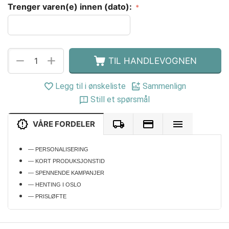
Trenger varen(e) innen (dato):
+
−
TIL HANDLEVOGNEN
Legg til i ønskeliste
Sammenlign
Still et spørsmål
VÅRE FORDELER
— PERSONALISERING
— KORT PRODUKSJONSTID
— SPENNENDE KAMPANJER
— HENTING I OSLO
— PRISLØFTE