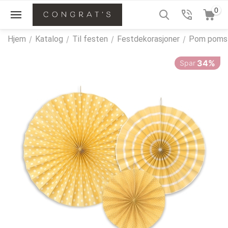
0
Hjem
/
Katalog
/
Til festen
/
Festdekorasjoner
/
Pom poms 
34%
Spar