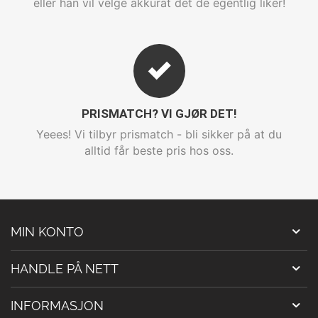
eller han vil velge akkurat det de egentlig liker!
PRISMATCH? VI GJØR DET!
Yeees! Vi tilbyr prismatch - bli sikker på at du
alltid får beste pris hos oss.
MIN KONTO
HANDLE PÅ NETT
INFORMASJON