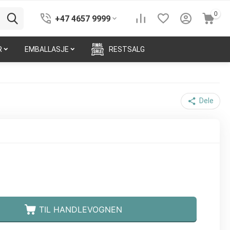
0
+47 4657 9999
R
EMBALLASJE
RESTSALG
Dele
TIL HANDLEVOGNEN