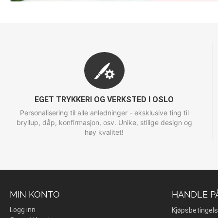
EGET TRYKKERI OG VERKSTED I OSLO
Personalisering til alle anledninger - eksklusive ting til
bryllup, dåp, konfirmasjon, osv. Unike, stilige design og
høy kvalitet!
MIN KONTO
HANDLE P
Logg inn
Kjøpsbetingels