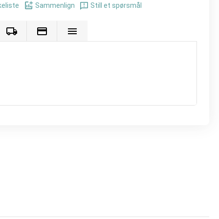
keliste
Sammenlign
Still et spørsmål