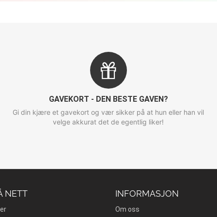
GAVEKORT - DEN BESTE GAVEN?
Gi din kjære et gavekort og vær sikker på at hun eller han vil
velge akkurat det de egentlig liker!
Å NETT
INFORMASJON
er
Om oss