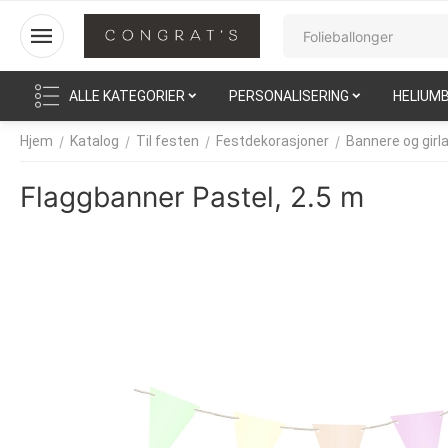
ALLE KATEGORIER
PERSONALISERING
HELIUM
/
/
/
/
Hjem
Katalog
Til festen
Festdekorasjoner
Bannere og girl
Flaggbanner Pastel, 2.5 m