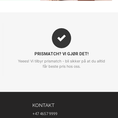
PRISMATCH? VI GJØR DET!
Yeees! Vi tilbyr prismatch - bli sikker på at du alltid
får beste pris hos oss.
KONTAKT
+47 4657 9999