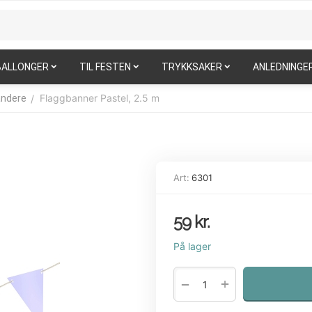
BALLONGER
TIL FESTEN
TRYKKSAKER
ANLEDNINGE
Flaggbanner Pastel, 2.5 m
/
andere
Art:
6301
59
kr.
På lager
+
−