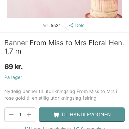
Art:
5531
Dele
Banner From Miss to Mrs Floral Hen,
1,7 m
69
kr.
På lager
Nydelig banner til utdrikningslag From Miss to Mrs i
rose gold til en stilig utdrikningslag feiring.
+
−
TIL HANDLEVOGNEN
Legg til i ønskeliste
Sammenlign