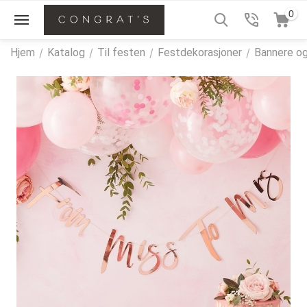
0
Hjem
/
Katalog
/
Til festen
/
Festdekorasjoner
/
Bannere og