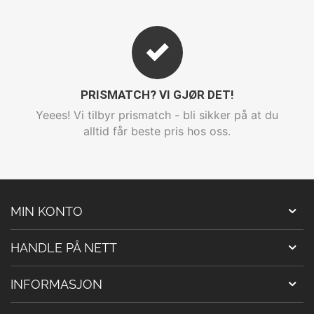
PRISMATCH? VI GJØR DET!
Yeees! Vi tilbyr prismatch - bli sikker på at du
alltid får beste pris hos oss.
MIN KONTO
HANDLE PÅ NETT
INFORMASJON