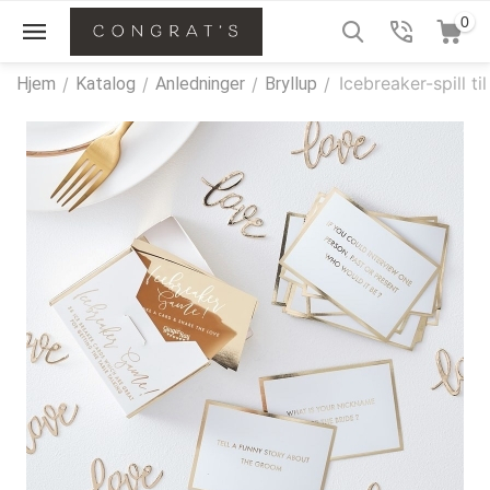
0
Icebreaker-spill til
Hjem
/
Katalog
/
Anledninger
/
Bryllup
/