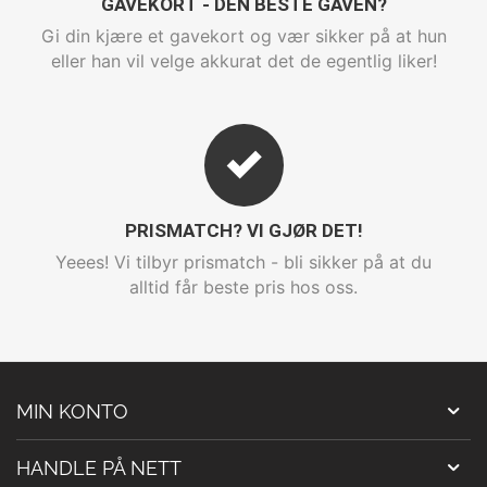
GAVEKORT - DEN BESTE GAVEN?
Gi din kjære et gavekort og vær sikker på at hun
eller han vil velge akkurat det de egentlig liker!
PRISMATCH? VI GJØR DET!
Yeees! Vi tilbyr prismatch - bli sikker på at du
alltid får beste pris hos oss.
MIN KONTO
HANDLE PÅ NETT