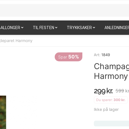
BALLONGER
TIL FESTEN
TRYKKSAKER
ANLEDNINGE
udeparet Harmony
50%
Spar
Art:
1849
Champagn
Harmony
299
kr.
599
kr
Du sparer:
300
kr.
Ikke på lager