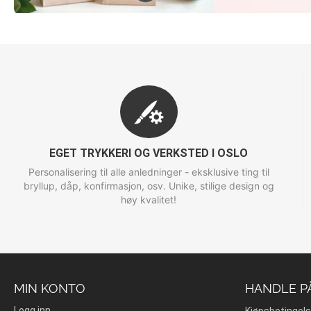
EGET TRYKKERI OG VERKSTED I OSLO
Personalisering til alle anledninger - eksklusive ting til
bryllup, dåp, konfirmasjon, osv. Unike, stilige design og
høy kvalitet!
MIN KONTO
HANDLE P
Logg inn