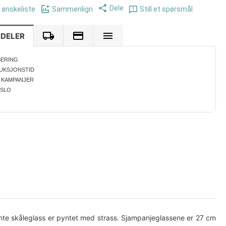
Dele
i ønskeliste
Sammenlign
Still et spørsmål
RDELER
SERING
UKSJONSTID
 KAMPANJER
OSLO
egante skåleglass er pyntet med strass. Sjampanjeglassene er 27 cm