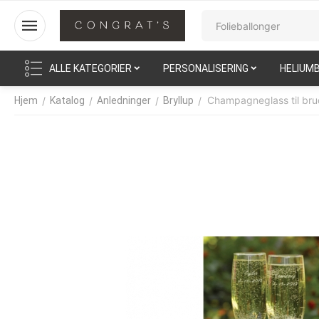
ALLE KATEGORIER
PERSONALISERING
HELIUM
Champagneglass til br
/
/
/
/
Hjem
Katalog
Anledninger
Bryllup