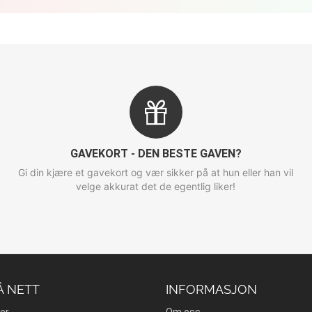
GAVEKORT - DEN BESTE GAVEN?
Gi din kjære et gavekort og vær sikker på at hun eller han vil
velge akkurat det de egentlig liker!
Å NETT
INFORMASJON