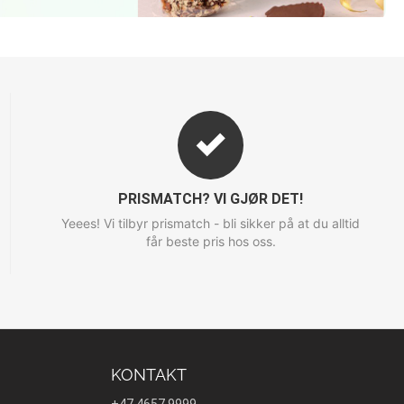
PRISMATCH? VI GJØR DET!
Yeees! Vi tilbyr prismatch - bli sikker på at du alltid
får beste pris hos oss.
KONTAKT