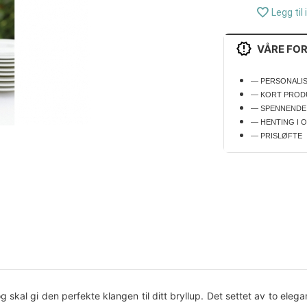
Legg til 
VÅRE FO
— PERSONALI
— KORT PROD
— SPENNENDE
— HENTING I 
— PRISLØFTE
og skal gi den perfekte klangen til ditt bryllup. Det settet av to el