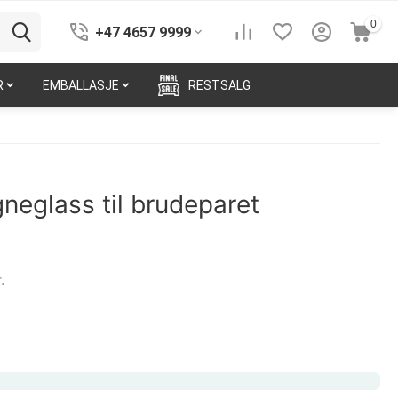
0
+47 4657 9999
R
EMBALLASJE
RESTSALG
eglass til brudeparet
.