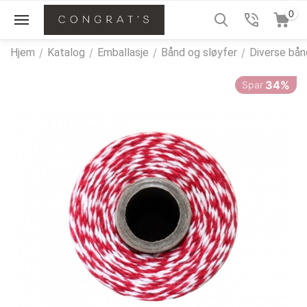
0
Hjem
/
Katalog
/
Emballasje
/
Bånd og sløyfer
/
Diverse bån
34%
Spar