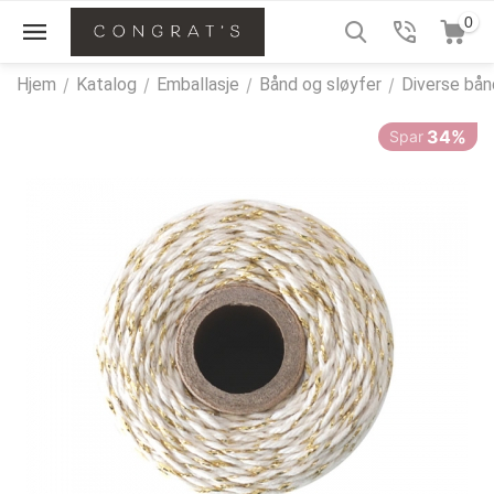
0
Hjem
/
Katalog
/
Emballasje
/
Bånd og sløyfer
/
Diverse bån
34%
Spar