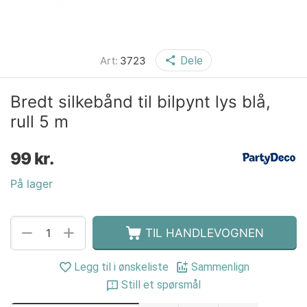
Art:
3723
Dele
Bredt silkebånd til bilpynt lys blå,
rull 5 m
99
kr.
På lager
+
−
TIL HANDLEVOGNEN
Legg til i ønskeliste
Sammenlign
Still et spørsmål