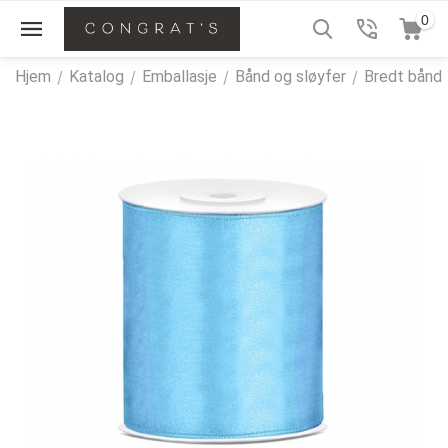
0
Hjem
/
Katalog
/
Emballasje
/
Bånd og sløyfer
/
Bredt bånd