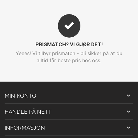
PRISMATCH? VI GJØR DET!
Yeees! Vi tilbyr prismatch - bli sikker på at du
alltid får beste pris hos oss.
MIN KONTO
HANDLE PÅ NETT
INFORMASJON