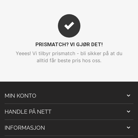
PRISMATCH? VI GJØR DET!
Yeees! Vi tilbyr prismatch - bli sikker på at du
alltid får beste pris hos oss.
MIN KONTO
HANDLE PÅ NETT
INFORMASJON