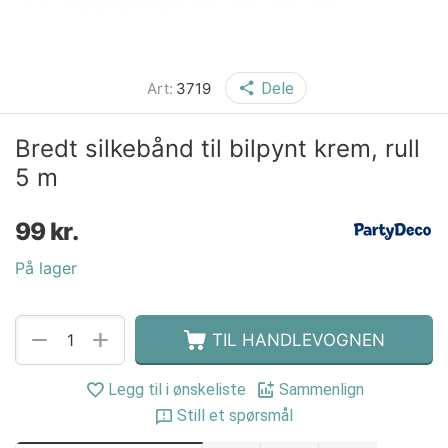
Art:
3719
Dele
Bredt silkebånd til bilpynt krem, rull
5 m
99
kr.
På lager
+
−
TIL HANDLEVOGNEN
Legg til i ønskeliste
Sammenlign
Still et spørsmål