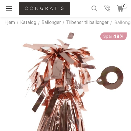
0
Ballong
Hjem
/
Katalog
/
Ballonger
/
Tilbehør til ballonger
/
48%
Spar