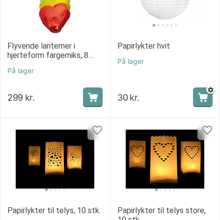
Flyvende lanterner i
Papirlykter hvit
hjerteform fargemiks, 8
På lager
stk.
På lager
299
kr.
30
kr.
Papirlykter til telys, 10 stk.
Papirlykter til telys store,
10 stk.