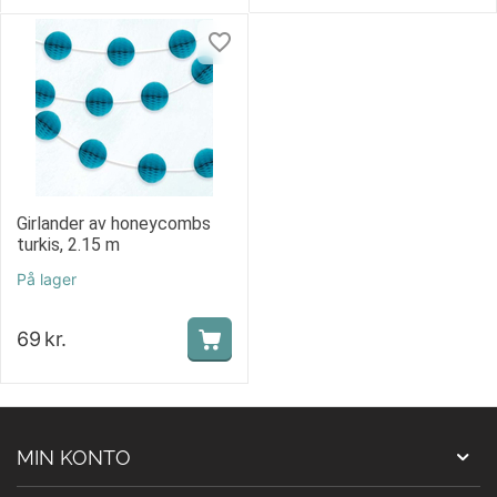
Girlander av honeycombs
turkis, 2.15 m
På lager
69
kr.
MIN KONTO