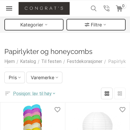
0
Kategorier
Filtre
Papirlykter og honeycombs
Papirlyk
Hjem
/
Katalog
/
Til festen
/
Festdekorasjoner
/
Pris
Varemerke
Posisjon: lav til høy