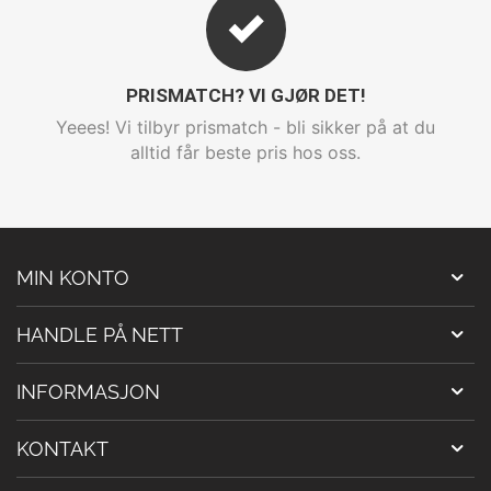
PRISMATCH? VI GJØR DET!
Yeees! Vi tilbyr prismatch - bli sikker på at du
alltid får beste pris hos oss.
MIN KONTO
HANDLE PÅ NETT
INFORMASJON
KONTAKT