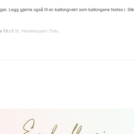
nger. Legg gjerne også til en ballongvekt som ballongene festes i. Sli
te 13
på St. Hanshaugen i Oslo.
00 (med forbehold om avvikende åpningstider i forbindelse med ferier
ing.
 tidspunkt. Bestillinger som ikke hentes innen stengetid på hentedato