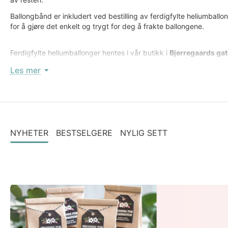
Ballongbånd er inkludert ved bestilling av ferdigfylte heliumballo
for å gjøre det enkelt og trygt for deg å frakte ballongene.
Ferdigfylte heliumballonger hentes i vår butikk i
Bjerregaards ga
Henting ukedager kl. 10.30 - 18.00 og lørdager kl. 10.30 - 16.
Les mer
samme dag.
Du vil motta beskjed på e-post når bestillingen er klar for hent
Vennligst ta kontakt dersom du ønsker å endre hentedato eller
NYHETER
BESTSELGERE
NYLIG SETT