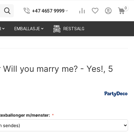
0
+47 4657 9999
R
EMBALLASJE
RESTSALG
 Will you marry me? - Yes!, 5
latexballonger m/mønster: