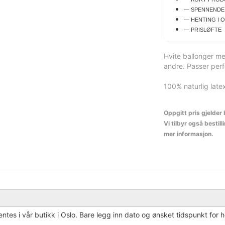
— SPENNENDE
— HENTING I 
— PRISLØFTE
Hvite ballonger m
andre. Passer perfe
100% naturlig latex
Oppgitt pris gjelder 
Vi tilbyr også bestil
mer informasjon.
ntes i vår butikk i Oslo. Bare legg inn dato og ønsket tidspunkt for h