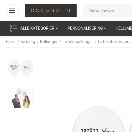
ALLE KATEGORIER
PERSONALISERING
HELIUM
/
/
/
/
Hjem
Katalog
Ballonger
Lateksballonger
Lateksballonger 