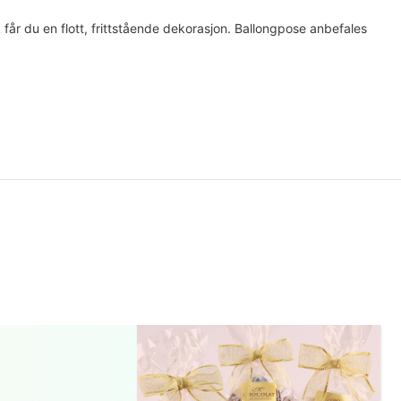
k får du en flott, frittstående dekorasjon. Ballongpose anbefales
, helligdager o.l.). Ring gjerne for bekreftelse ved henting
 kan bli destruert.