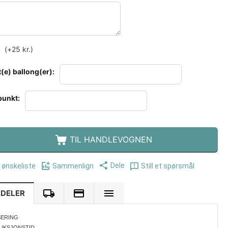
(+
25
kr.
)
(e) ballong(er):
punkt:
TIL HANDLEVOGNEN
Dele
i ønskeliste
Sammenlign
Still et spørsmål
RDELER
SERING
UKSJONSTID