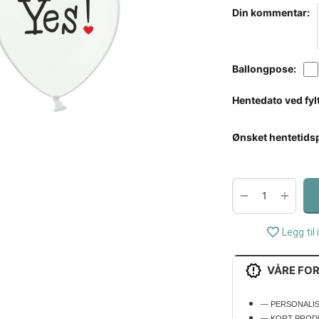
Din kommentar:
Ballongpose:
Hentedato ved fylt
Ønsket hentetids
+
−
Legg til 
VÅRE FO
— PERSONALI
— KORT PROD