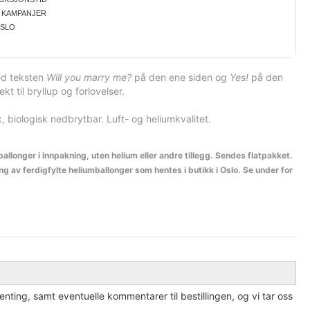
 KAMPANJER
OSLO
ed teksten
Will you marry me?
på den ene siden og
Yes!
på den
kt til bryllup og forlovelser.
, biologisk nedbrytbar. Luft- og heliumkvalitet.
ballonger i innpakning, uten helium eller andre tillegg. Sendes flatpakket.
ling av ferdigfylte heliumballonger som hentes i butikk i Oslo. Se under for
enting, samt eventuelle kommentarer til bestillingen, og vi tar oss