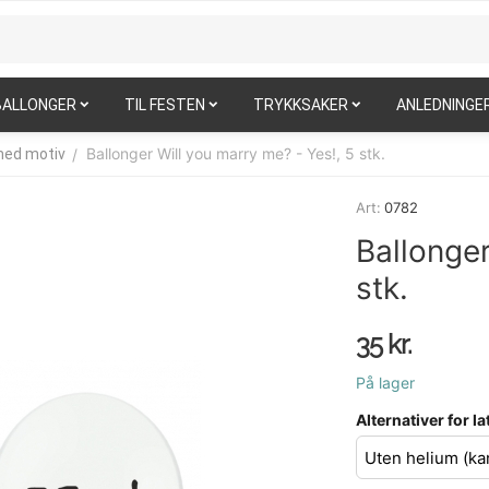
BALLONGER
TIL FESTEN
TRYKKSAKER
ANLEDNINGE
Ballonger Will you marry me? - Yes!, 5 stk.
/
med motiv
Art:
0782
Ballonger
stk.
35
kr.
På lager
Alternativer for 