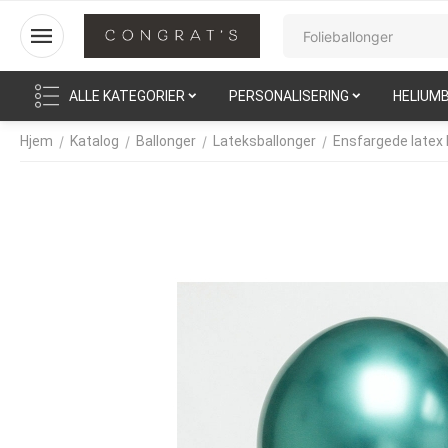
ALLE KATEGORIER
PERSONALISERING
HELIUM
/
/
/
/
Hjem
Katalog
Ballonger
Lateksballonger
Ensfargede latex 