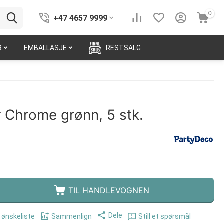
0
+47 4657 9999
R
EMBALLASJE
RESTSALG
r Chrome grønn, 5 stk.
TIL HANDLEVOGNEN
Dele
i ønskeliste
Sammenlign
Still et spørsmål