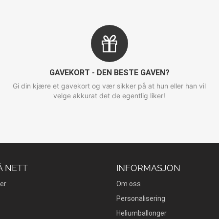
GAVEKORT - DEN BESTE GAVEN?
Gi din kjære et gavekort og vær sikker på at hun eller han vil
velge akkurat det de egentlig liker!
Å NETT
INFORMASJON
er
Om oss
Personalisering
Heliumballonger