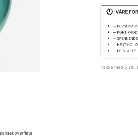
VÅRE FO
— PERSONALI
— KORT PROD
— SPENNENDE
— HENTING I 
— PRISLØFTE
Pakke med 5 stk. b
lanset overflate.