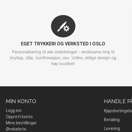
EGET TRYKKERI OG VERKSTED I OSLO
Personalisering til alle anledninger - eksklusive ting til
bryllup, dåp, konfirmasjon, osv. Unike, stilige design og
høy kvalitet!
MIN KONTO
HANDLE P
Logg inn
Kjøpsbetingels
Opprett konto
Betaling
Mine bestillinger
Levering
Ønskeliste