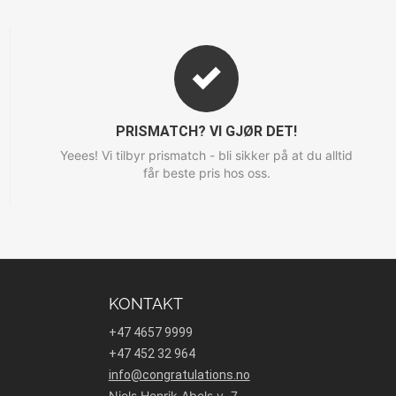
PRISMATCH? VI GJØR DET!
Yeees! Vi tilbyr prismatch - bli sikker på at du alltid
får beste pris hos oss.
KONTAKT
+47 4657 9999
+47 452 32 964
info@congratulations.no
Niels Henrik Abels v. 7