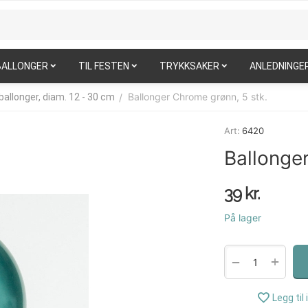
BALLONGER
TIL FESTEN
TRYKKSAKER
ANLEDNINGE
Ballonger Chrome grønn, 5 stk.
/
ballonger, diam. 12 - 30 cm
Art:
6420
Ballonge
39
kr.
På lager
+
−
Legg til 