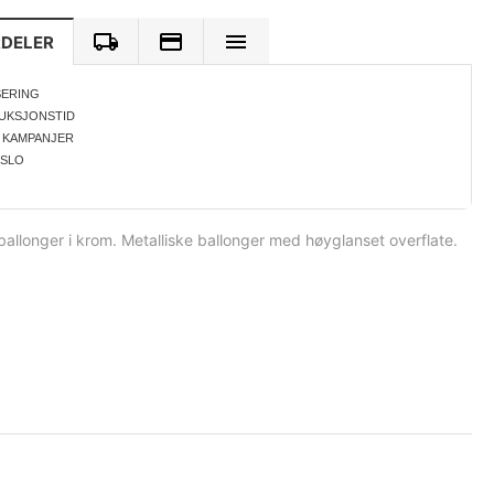
RDELER
SERING
UKSJONSTID
 KAMPANJER
OSLO
allonger i krom. Metalliske ballonger med høyglanset overflate.