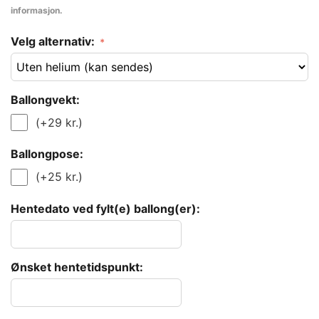
informasjon.
Velg alternativ:
Ballongvekt:
(+
29
kr.
)
Ballongpose:
(+
25
kr.
)
Hentedato ved fylt(e) ballong(er):
Ønsket hentetidspunkt: