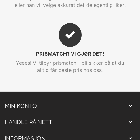
eller han vil velge akkurat det de egentlig liker!
PRISMATCH? VI GJØR DET!
Yeees! Vi tilbyr prismatch - bli sikker på at du
alltid får beste pris hos oss.
MIN KONTO
HANDLE PÅ NETT
INFORMASJON