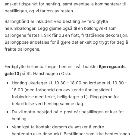
ønsket tidspunkt for henting, samt eventuelle kommentarer til
bestillingen, og vi tar oss av resten.
Ballongbånd er inkludert ved bestilling av ferdigfylte
heliumballonger. Legg gjerne også til en ballongvekt som
ballongene festes i. Slik får du en flott, frittstående dekorasjon.
Ballongpose anbefales for å gjøre det enkelt og trygt for deg å
frakte ballongene.
Ferdigfylte heliumballonger hentes i vår butikk i
Bjerregaards
gate 13
på St. Hanshaugen i Oslo.
Henting ukedager kl. 10.30 - 18.00 og lørdager kl. 10.30 -
16.00 (med forbehold om avvikende åpningstider i
forbindelse med ferier, helligdager o.l.). Ring gjerne for
bekreftelse ved henting samme dag.
Du vil motta beskjed på e-post når bestillingen er klar for
henting.
Vennligst ta kontakt dersom du ønsker å endre
hentedato eller tidspunkt. Bestillinger som ikke hentes innen