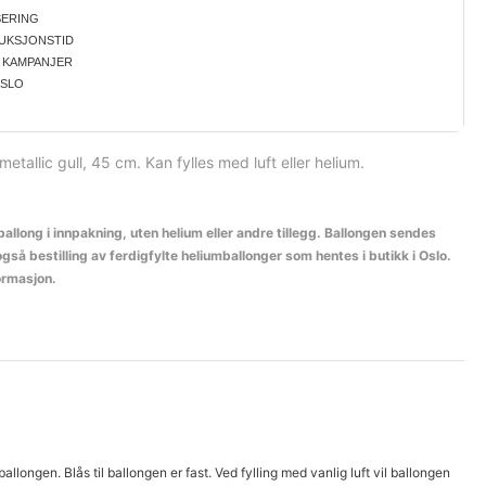
SERING
UKSJONSTID
 KAMPANJER
OSLO
etallic gull, 45 cm. Kan fylles med luft eller helium.
ballong i innpakning, uten helium eller andre tillegg. Ballongen sendes
 også bestilling av ferdigfylte heliumballonger som hentes i butikk i Oslo.
ormasjon.
llongen. Blås til ball
ongen er fast. Ved fylling med vanlig luft vil ballongen