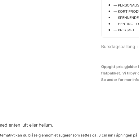
— PERSONALI
— KORT PROD
— SPENNENDE
— HENTING I 
— PRISLØFTE
Bursdagsballong i m
Oppgitt pris gjelder 
flatpakket. Vi tilbyr
Se under for mer inf
ed enten luft eller helium.
ternativt kan du blåse gjennom et sugerør som settes ca. 3 cm inn i åpningen på ba