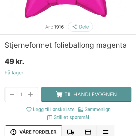
Art:
1916
Dele
Stjerneformet folieballong magenta
49
kr.
På lager
+
−
TIL HANDLEVOGNEN
Legg til i ønskeliste
Sammenlign
Still et spørsmål
VÅRE FORDELER