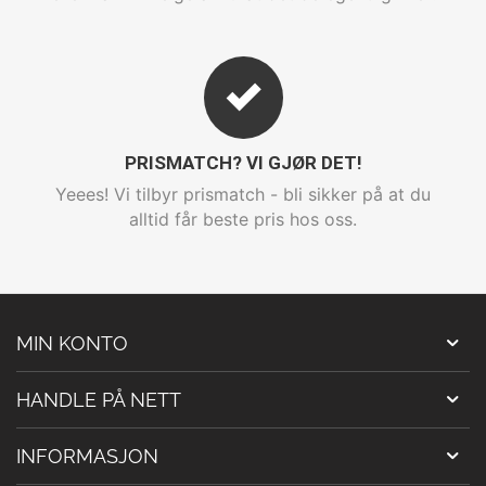
PRISMATCH? VI GJØR DET!
Yeees! Vi tilbyr prismatch - bli sikker på at du
alltid får beste pris hos oss.
MIN KONTO
HANDLE PÅ NETT
INFORMASJON