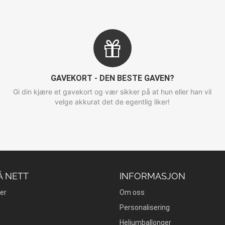
GAVEKORT - DEN BESTE GAVEN?
Gi din kjære et gavekort og vær sikker på at hun eller han vil
velge akkurat det de egentlig liker!
Å NETT
INFORMASJON
er
Om oss
Personalisering
Heliumballonger