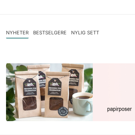
Pakken inneholder også en instruksjon om hvordan alle elemente
NYHETER
BESTSELGERE
NYLIG SETT