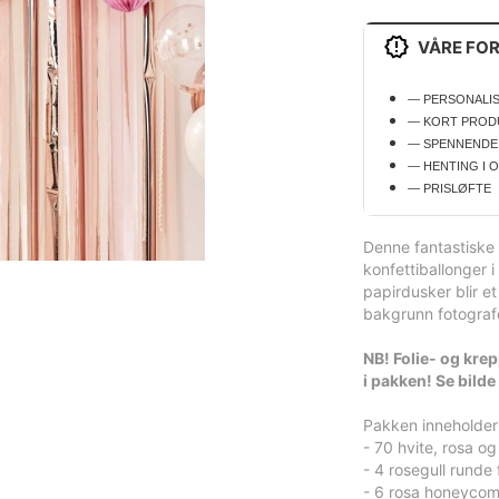
VÅRE FO
— PERSONALI
— KORT PROD
— SPENNENDE
— HENTING I 
— PRISLØFTE
Denne fantastiske
konfettiballonger i
papirdusker blir e
bakgrunn fotograf
NB! Folie- og kre
i pakken! Se bilde
Pakken inneholder
- 70 hvite, rosa og
- 4 rosegull runde 
- 6 rosa honeycom