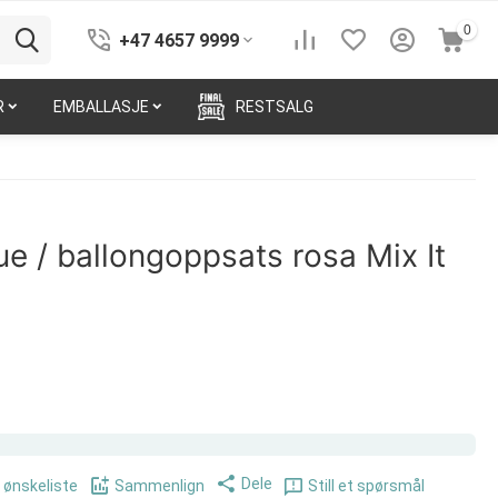
0
+47 4657 9999
R
EMBALLASJE
RESTSALG
e / ballongoppsats rosa Mix It
Dele
i ønskeliste
Sammenlign
Still et spørsmål