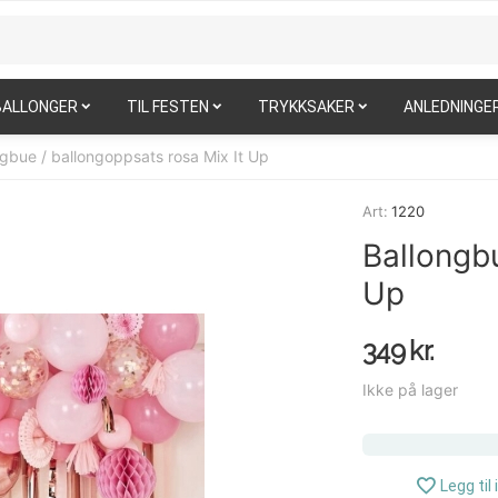
BALLONGER
TIL FESTEN
TRYKKSAKER
ANLEDNINGE
ngbue / ballongoppsats rosa Mix It Up
Art:
1220
Ballongbu
Up
349
kr.
Ikke på lager
Legg til 