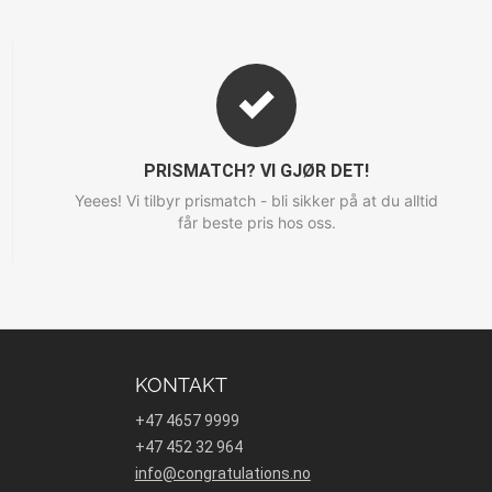
PRISMATCH? VI GJØR DET!
Yeees! Vi tilbyr prismatch - bli sikker på at du alltid
får beste pris hos oss.
KONTAKT
+47 4657 9999
+47 452 32 964
info@congratulations.no