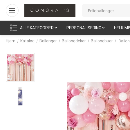
ALLE KATEGORIER
PERSONALISERING
HELIUM
Ballo
/
/
/
/
/
Hjem
Katalog
Ballonger
Ballongdekor
Ballongbuer