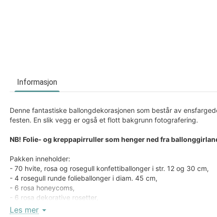
Informasjon
Denne fantastiske ballongdekorasjonen som består av ensfargede 
festen. En slik vegg er også et flott bakgrunn fotografering.
NB! Folie- og kreppapirruller som henger ned fra ballonggirlan
Pakken inneholder:
- 70 hvite, rosa og rosegull konfettiballonger i str. 12 og 30 cm,
- 4 rosegull runde folieballonger i diam. 45 cm,
- 6 rosa honeycoms,
- 6 rosa dekorative rosetter,
- 8 silkepapir- og foliedusker i rosa og rosegullfarger,
Les mer
- samt 4 m av ballongteip, gjennomsiktig tråd og limsirkler.