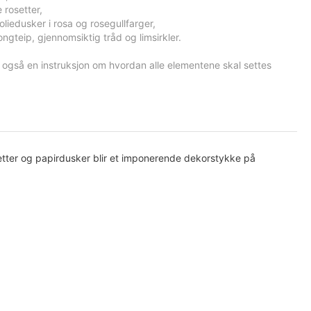
 rosetter,
foliedusker i rosa og rosegullfarger,
ongteip, gjennomsiktig tråd og limsirkler.
også en instruksjon om hvordan alle elementene skal settes
setter og papirdusker blir et imponerende dekorstykke på