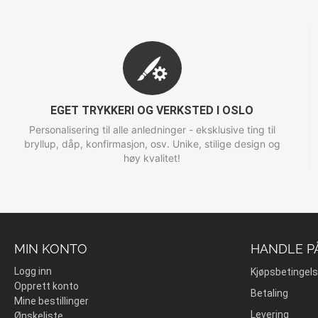
EGET TRYKKERI OG VERKSTED I OSLO
Personalisering til alle anledninger - eksklusive ting til
bryllup, dåp, konfirmasjon, osv. Unike, stilige design og
høy kvalitet!
MIN KONTO
HANDLE P
Logg inn
Kjøpsbetingels
Opprett konto
Betaling
Mine bestillinger
Levering
Ønskeliste