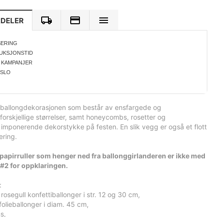
RDELER
SERING
UKSJONSTID
 KAMPANJER
OSLO
 ballongdekorasjonen som består av ensfargede og
 forskjellige størrelser, samt honeycombs, rosetter og
t imponerende dekorstykke på festen. En slik vegg er også et flott
ering.
ppapirruller som henger ned fra ballonggirlanderen er ikke med
 #2 for oppklaringen.
:
 rosegull konfettiballonger i str. 12 og 30 cm,
folieballonger i diam. 45 cm,
s,